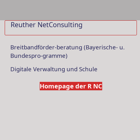
Reuther NetConsulting
Reuther SmartInfra
GmbH
Breitbandförder-beratung (Bayerische- u.
Bundespro-gramme)
Digitale Verwaltung und Schule
Systemhaus für Sensorik, Automatisierung
und "Digitaler Zwilling"
Homepage der R NC
Homepage der R SI